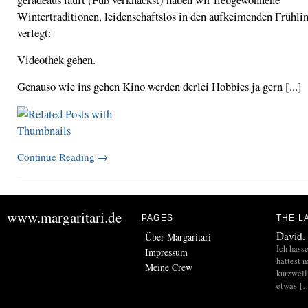
Wintertraditionen, leidenschaftslos in den aufkeimenden Frühli
verlegt:
Videothek gehen.
Genauso wie ins gehen Kino werden derlei Hobbies ja gern [...]
Continue Reading
→
www.margaritari.de
PAGES
THE L
David.
Über Margaritari
Ich hass
Impressum
hättest m
Meine Crew
kurzweil
etwas [