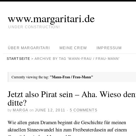
www.margaritari.de
UNDER CONSTRUCTION!
ÜBER MARGARITARI
MEINE CREW
IMPRESSUM
STARTSEITE
> ARCHIVE BY TAG 'MANN-FRAU / FRAU-MANN'
Currently viewing the tag:
"Mann-Frau / Frau-Mann"
Jetzt also Pirat sein – Aha. Wieso de
ditte?
by
MARGA
on
JUNE 12, 2011
·
5 COMMENTS
Wie allen guten Dramen beginnt die Geschichte für meinen
aktuellen Sinneswandel hin zum Freibeuterdasein auf einem