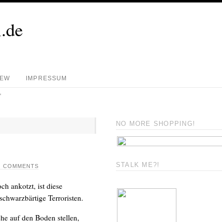
.de
REW
IMPRESSUM
'
NO MORE SHOPPING!
.
STALK ME?!
0 COMMENTS
 ankotzt, ist diese
chwarzbärtige Terroristen.
he auf den Boden stellen,