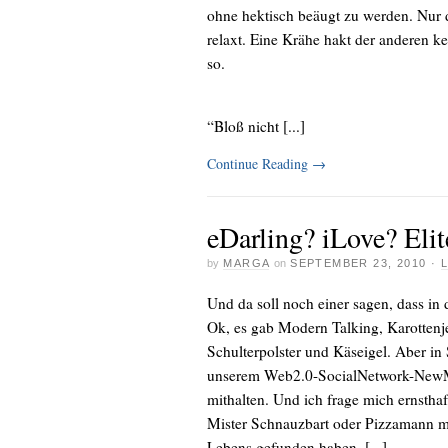
ohne hektisch beäugt zu werden. Nur 
relaxt. Eine Krähe hakt der anderen k
so.
“Bloß nicht [...]
Continue Reading
→
eDarling? iLove? Elit
by
MARGA
on
SEPTEMBER 23, 2010
·
Und da soll noch einer sagen, dass in 
Ok, es gab Modern Talking, Karottenj
Schulterpolster und Käseigel. Aber i
unserem Web2.0-SocialNetwork-NewMe
mithalten. Und ich frage mich ernstha
Mister Schnauzbart oder Pizzamann mit
Lebens gefunden haben. [...]