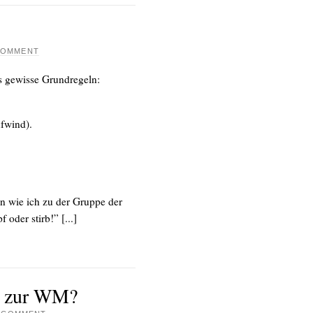
 COMMENT
s gewisse Grundregeln:
fwind).
n wie ich zu der Gruppe der
 oder stirb!” [...]
m zur WM?