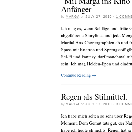
“Mit Marga ins Kino 
Anfänger
by
MARGA
on
JULY 27, 2010
·
1 COMM
Ich mag es, wenn Schläge und Tritte
abgefahrene Storylines und jede Menge
Martial Arts-Choreographien ab und fr
Spass mit Knarren und Sprengstoff gi
Sci-Fi und Fantasy, darf manchmal ruh
sein. Ich mag Helden-Epen und eindruc
Continue Reading
→
Regen als Stilmittel.
by
MARGA
on
JULY 17, 2010
·
3 COMM
Ich habe mich selten so sehr über Reg
Moment. Dem Gemüt tuts gut, der Natur
habe ich heute eh nichts. Regen hat ja