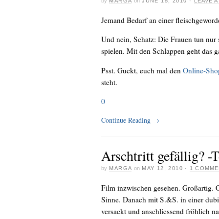
by
MARGA
on
JUNE 15, 2010
·
LEAVE 
Jemand Bedarf an einer fleischgewor
Und nein, Schatz: Die Frauen tun nur 
spielen. Mit den Schlappen geht das ga
Psst. Guckt, euch mal den
Online-Sho
steht.
0
Continue Reading
→
Arschtritt gefällig? -T
by
MARGA
on
MAY 12, 2010
·
1 COMME
Film inzwischen gesehen. Großartig. 
Sinne. Danach mit S.&S. in einer dub
versackt und anschliessend fröhlich n