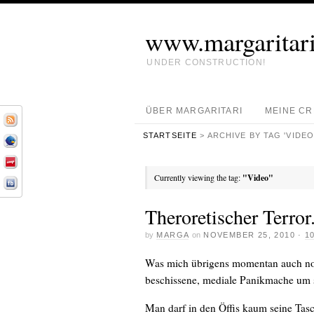
www.margaritari
UNDER CONSTRUCTION!
ÜBER MARGARITARI
MEINE C
STARTSEITE
> ARCHIVE BY TAG 'VIDEO
Currently viewing the tag:
"Video"
Theroretischer Terror
by
MARGA
on
NOVEMBER 25, 2010
·
1
Was mich übrigens momentan auch noch
beschissene, mediale Panikmache um s
Man darf in den Öffis kaum seine Tasc