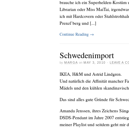
brauche ich ein Superhelden-Kostüm 
Librarian oder Miss MaiTai, irgendwa
ich mit Hardcovern oder Stahlstrohha
Prenzl’berg und [...]
Continue Reading
→
Schwedenimport
by
MARGA
on
MAY 3, 2010
·
LEAVE A 
IKEA, H&M und Astrid Lindgren.
Und natürlich die Affinität mancher F
Mädels und den kühlen skandinavisch
Das sind alles gute Gründe für Schwed
Amanda Jenssen, ihres Zeichens Säng
DSDS-Pendant im Jahre 2007 entstiege
meiner Playlist und seitdem geht mir da