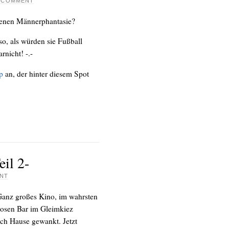
A COMMENT
denen Männerphantasie?
so, als würden sie Fußball
rnicht! -.-
p
an, der hinter diesem Spot
eil 2-
NT
Ganz großes Kino, im wahrsten
iosen Bar im Gleimkiez
ach Hause gewankt. Jetzt