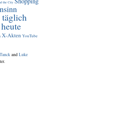
Shopping
d the City
nsinn
 täglich
 heute
X-Akten
a
YouTube
Tanck
and
Luke
ter.