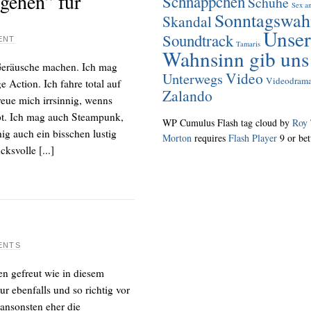
gehen” für
Schnäppchen
Schuhe
Sex an
Sonntagswah
Skandal
Unser
Soundtrack
ENT
Tamaris
Wahnsinn gib uns
 Geräusche machen. Ich mag
Video
Unterwegs
Videodram
 Action. Ich fahre total auf
Zalando
eue mich irrsinnig, wenns
bt. Ich mag auch Steampunk,
WP Cumulus Flash tag cloud by
Roy 
ig auch ein bisschen lustig
Morton
requires
Flash Player
9 or bet
ksvolle [...]
ENTS
en gefreut wie in diesem
 ebenfalls und so richtig vor
 ansonsten eher die