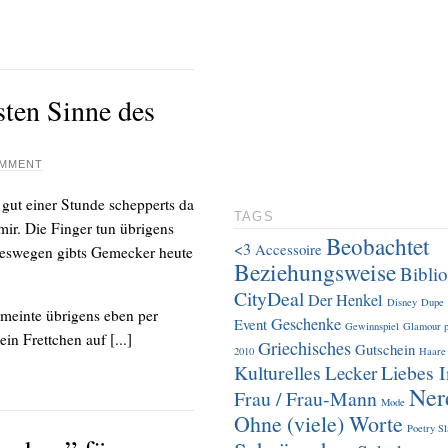
ten Sinne des
OMMENT
t gut einer Stunde schepperts da
TAGS
mir. Die Finger tun übrigens
Beobachtet
<3
Accessoire
deswegen gibts Gemecker heute
Beziehungsweise
Biblio
CityDeal
Der Henkel
Disney
Dupe
 meinte übrigens eben per
Geschenke
Event
Gewinnspiel
Glamour p
in Frettchen auf [...]
Griechisches
Gutschein
2010
Haare
Kulturelles
Liebes I
Lecker
Ner
Frau / Frau-Mann
Mode
Ohne (viele) Worte
Poetry S