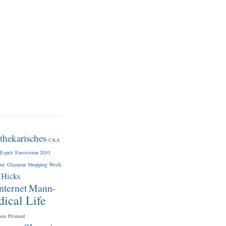
thekarisches
C&A
Esprit
Eurovision 2010
ur
Glamour Shopping Week
Hicks
nternet
Mann-
dical Life
lam
Promod