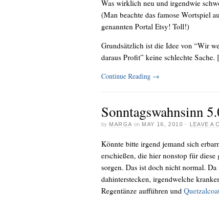
Was wirklich neu und irgendwie schwe
(Man beachte das famose Wortspiel aus
genannten Portal Etsy! Toll!)
Grundsätzlich ist die Idee von “Wir w
daraus Profit” keine schlechte Sache. [.
Continue Reading
→
Sonntagswahnsinn 5.
by
MARGA
on
MAY 16, 2010
·
LEAVE A
Könnte bitte irgend jemand sich erba
erschießen, die hier nonstop für die
sorgen. Das ist doch nicht normal. D
dahinterstecken, irgendwelche kranken
Regentänze aufführen und
Quetzalcoat