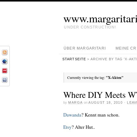
www.margaritari
UNDER CONSTRUCTION!
ÜBER MARGARITARI
MEINE C
STARTSEITE
> ARCHIVE BY TAG 'X-AKT
Currently viewing the tag:
"X-Akten"
Where DIY Meets W
by
MARGA
on
AUGUST 18, 2010
·
LEAV
Dawanda
? Kennt man schon.
Etsy
? Alter Hut..