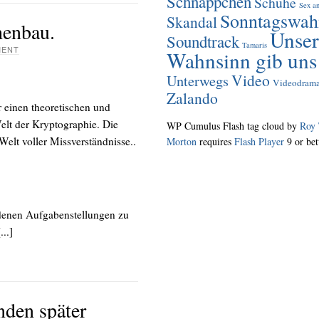
Schnäppchen
Schuhe
Sex an
Sonntagswah
Skandal
henbau.
Unser
Soundtrack
Tamaris
MENT
Wahnsinn gib uns
Video
Unterwegs
Videodram
Zalando
 einen theoretischen und
elt der Kryptographie. Die
WP Cumulus Flash tag cloud by
Roy 
Welt voller Missverständnisse..
Morton
requires
Flash Player
9 or bet
edenen Aufgabenstellungen zu
..]
nden später