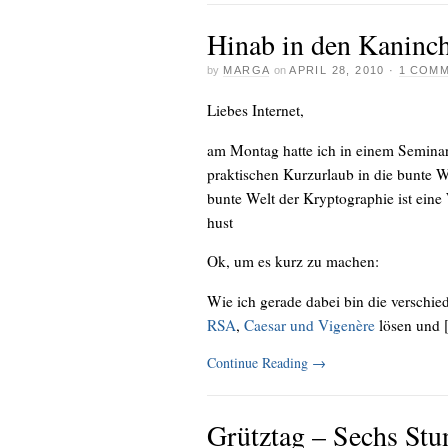
Hinab in den Kaninc
by
MARGA
on
APRIL 28, 2010
·
1 COM
Liebes Internet,
am Montag hatte ich in einem Seminar
praktischen Kurzurlaub in die bunte W
bunte Welt der Kryptographie ist eine 
hust
Ok, um es kurz zu machen:
Wie ich gerade dabei bin die verschi
RSA
,
Caesar und Vigenère
lösen und [.
Continue Reading
→
Grütztag – Sechs Stu