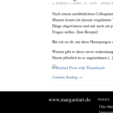
by
MARGA
on
APRIL 27, 2010
·
LEAVE 
Nach einem ausführlichem Colloquiu
Mauritz konnt ich diesem vergrützten 
Dinge abgewinnen und mir auch ein pa
Fragen stellen. Zum Beispiel:
Bin ich zu alt, um diese Haarspangen 
Warum gibt es diese zuvor wahnsinnig
Shorts plötzlich in so angenehmen [...
Continue Reading
→
www.margaritari.de
PAGES
Über Marg
Impress