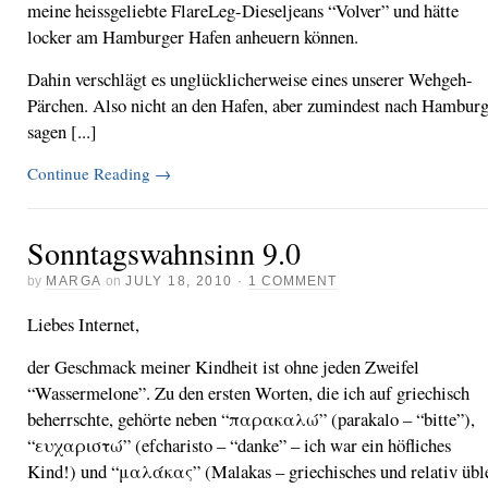
meine heissgeliebte FlareLeg-Dieseljeans “Volver” und hätte
locker am Hamburger Hafen anheuern können.
Dahin verschlägt es unglücklicherweise eines unserer Wehgeh-
Pärchen. Also nicht an den Hafen, aber zumindest nach Hamburg
sagen [...]
Continue Reading
→
Sonntagswahnsinn 9.0
by
MARGA
on
JULY 18, 2010
·
1 COMMENT
Liebes Internet,
der Geschmack meiner Kindheit ist ohne jeden Zweifel
“Wassermelone”. Zu den ersten Worten, die ich auf griechisch
beherrschte, gehörte neben “παρακαλώ” (parakalo – “bitte”),
“ευχαριστώ” (efcharisto – “danke” – ich war ein höfliches
Kind!) und “μαλάκας” (Malakas – griechisches und relativ übl