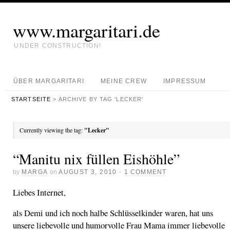
www.margaritari.de
UNDER CONSTRUCTION!
ÜBER MARGARITARI
MEINE CREW
IMPRESSUM
STARTSEITE
> ARCHIVE BY TAG 'LECKER'
Currently viewing the tag:
"Lecker"
“Manitu nix füllen Eishöhle”
by
MARGA
on
AUGUST 3, 2010
·
1 COMMENT
Liebes Internet,
als Demi und ich noch halbe Schlüsselkinder waren, hat uns
unsere liebevolle und humorvolle Frau Mama immer liebevolle