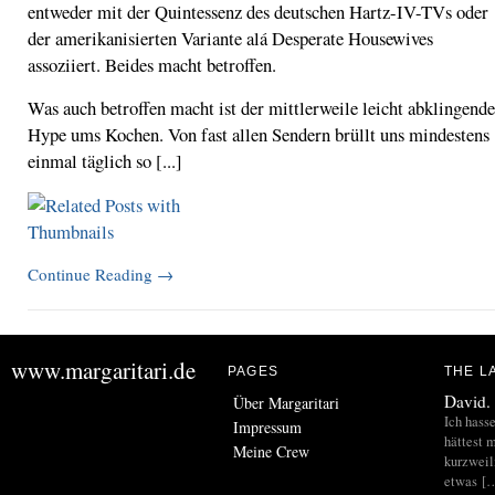
entweder mit der Quintessenz des deutschen Hartz-IV-TVs oder
der amerikanisierten Variante alá Desperate Housewives
assoziiert. Beides macht betroffen.
Was auch betroffen macht ist der mittlerweile leicht abklingende
Hype ums Kochen. Von fast allen Sendern brüllt uns mindestens
einmal täglich so [...]
Continue Reading
→
www.margaritari.de
PAGES
THE L
David.
Über Margaritari
Ich hass
Impressum
hättest m
Meine Crew
kurzweil
etwas [