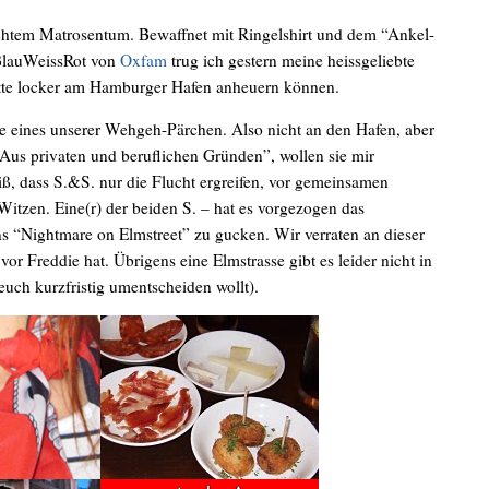
eichtem Matrosentum. Bewaffnet mit Ringelshirt und dem “Ankel-
BlauWeissRot von
Oxfam
trug ich gestern meine heissgeliebte
ätte locker am Hamburger Hafen anheuern können.
se eines unserer Wehgeh-Pärchen. Also nicht an den Hafen, aber
Aus privaten und beruflichen Gründen”, wollen sie mir
, dass S.&S. nur die Flucht ergreifen, vor gemeinsamen
itzen. Eine(r) der beiden S. – hat es vorgezogen das
ns “Nightmare on Elmstreet” zu gucken. Wir verraten an dieser
vor Freddie hat. Übrigens eine Elmstrasse gibt es leider nicht in
euch kurzfristig umentscheiden wollt).