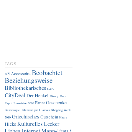
TAGS
Beobachtet
<3
Accessoire
Beziehungsweise
Bibliothekarisches
C&A
CityDeal
Der Henkel
Disney
Dupe
Geschenke
Event
Esprit
Eurovision 2010
Gewinnspiel
Glamour pur
Glamour Shopping Week
Griechisches
Gutschein
2010
Haare
Kulturelles
Lecker
Hicks
Liebes Internet
Mann-Frau /