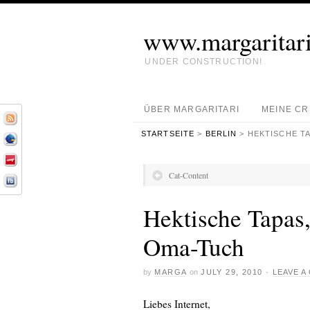
www.margaritari
UNDER CONSTRUCTION!
ÜBER MARGARITARI
MEINE C
STARTSEITE
>
BERLIN
> HEKTISCHE T
Cat-Content
Hektische Tapas
Oma-Tuch
by
MARGA
on
JULY 29, 2010
·
LEAVE 
Liebes Internet,