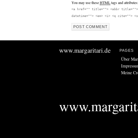
You may use these
HTML
tags and attributes
<a href="" title=""> <abbr title="">
datetime=""> <em> <i> <q cite=""> <s
www.margaritari.de
PAGES
Über Marg
Impress
Meine C
www.margarita