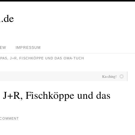
.de
REW
IMPRESSUM
APAS, J+R, FISCHKÖPPE UND DAS OMA-TUCH
Ka-ching!
, J+R, Fischköppe und das
A COMMENT