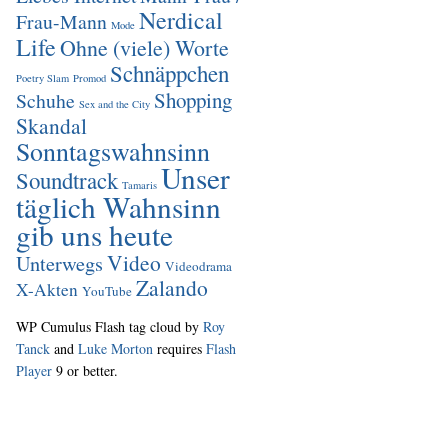
Nerdical
Frau-Mann
Mode
Life
Ohne (viele) Worte
Schnäppchen
Poetry Slam
Promod
Shopping
Schuhe
Sex and the City
Skandal
Sonntagswahnsinn
Unser
Soundtrack
Tamaris
täglich Wahnsinn
gib uns heute
Video
Unterwegs
Videodrama
Zalando
X-Akten
YouTube
WP Cumulus Flash tag cloud by
Roy
Tanck
and
Luke Morton
requires
Flash
Player
9 or better.