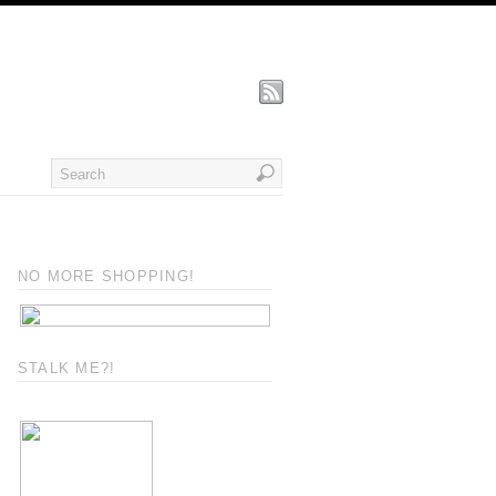
NO MORE SHOPPING!
STALK ME?!