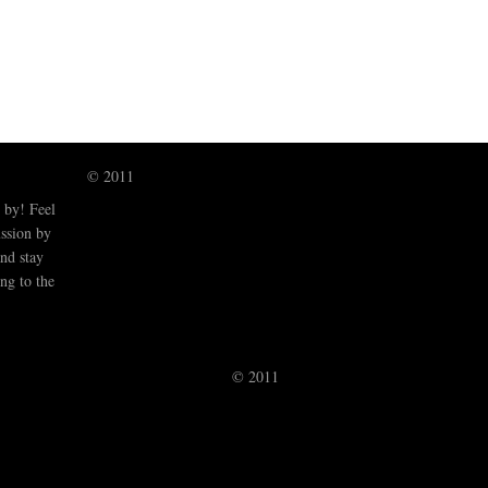
© 2011
 by! Feel
ussion by
nd stay
ng to the
© 2011