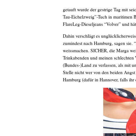
getauft wurde der gestrige Tag mit s
Tau-Eichelzweig”-Tuch in maritimen 
FlareLeg-Dieseljeans “Volver” und h
Dahin verschlägt es unglücklicherwei
zumindest nach Hamburg, sagen sie. “
weissmachen. SICHER, die Marga weiß
Trinkabenden und meinen schlechten W
(Bundes-)Land zu verlassen, als mit u
Stelle nicht wer von den beiden Angst 
Hamburg (dafür in Hannover, falls ihr 