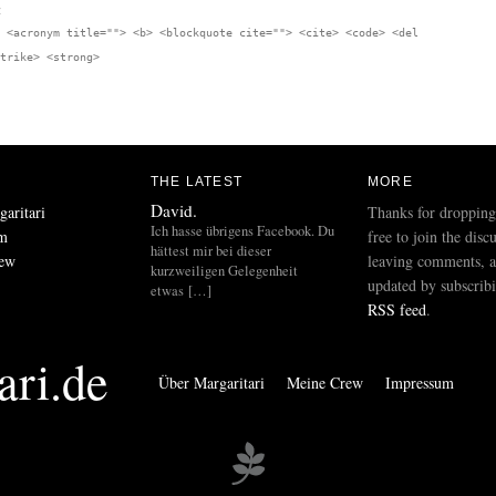
:
 <acronym title=""> <b> <blockquote cite=""> <cite> <code> <del
trike> <strong>
THE LATEST
MORE
David.
aritari
Thanks for dropping
Ich hasse übrigens Facebook. Du
um
free to join the disc
hättest mir bei dieser
rew
leaving comments, a
kurzweiligen Gelegenheit
updated by subscribi
etwas […]
RSS feed
.
ri.de
Über Margaritari
Meine Crew
Impressum