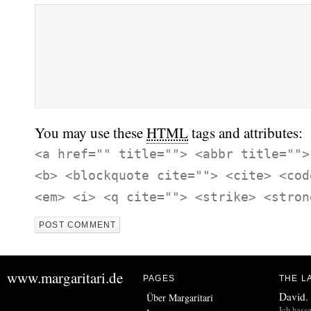
You may use these
HTML
tags and attributes:
<a href="" title=""> <abbr title="">
<b> <blockquote cite=""> <cite> <cod
<em> <i> <q cite=""> <strike> <stron
www.margaritari.de
PAGES
THE L
David.
Über Margaritari
Ich hass