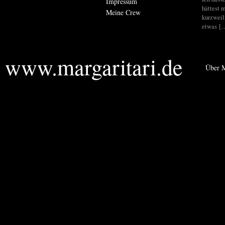
Impressum
hättest m
Meine Crew
kurzweil
etwas [
www.margaritari.de
Über M