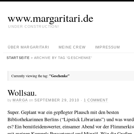
www.margaritari.de
UNDER CONSTRUCTION!
ÜBER MARGARITARI
MEINE CREW
IMPRESSUM
STARTSEITE
> ARCHIVE BY TAG 'GESCHENKE'
Currently viewing the tag:
"Geschenke"
Wollsau.
by
MARGA
on
SEPTEMBER 29, 2010
·
1 COMMENT
Super. Geplant war ein gepflegter Plausch mit den besten
Bibliothekarinnen Berlins (“Lipstick Librarians”) und was wurd
es? Ein bemitleidenswerter, einsamer Abend vor der Flimmerkis
mit meinen Kumpels Paracetamol und Minzöl. Wie die Großen