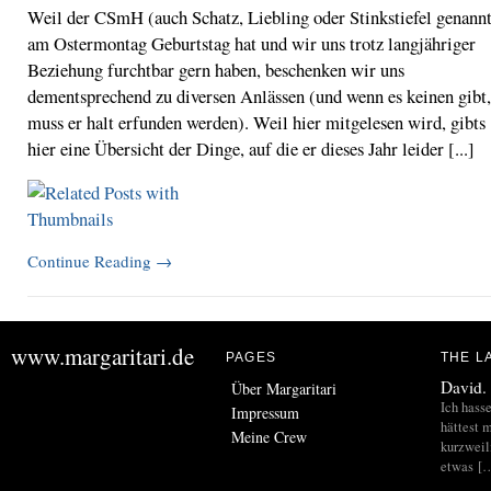
Weil der CSmH (auch Schatz, Liebling oder Stinkstiefel genann
am Ostermontag Geburtstag hat und wir uns trotz langjähriger
Beziehung furchtbar gern haben, beschenken wir uns
dementsprechend zu diversen Anlässen (und wenn es keinen gibt,
muss er halt erfunden werden). Weil hier mitgelesen wird, gibts
hier eine Übersicht der Dinge, auf die er dieses Jahr leider [...]
Continue Reading
→
www.margaritari.de
PAGES
THE L
David.
Über Margaritari
Ich hass
Impressum
hättest m
Meine Crew
kurzweil
etwas [