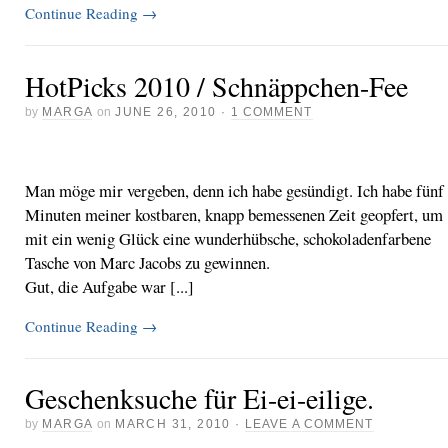
Continue Reading
→
HotPicks 2010 / Schnäppchen-Fee
by
MARGA
on
JUNE 26, 2010
·
1 COMMENT
Faith Connexion
Print Shirts
Man möge mir vergeben, denn ich habe gesündigt. Ich habe fünf
Minuten meiner kostbaren, knapp bemessenen Zeit geopfert, um
mit ein wenig Glück eine wunderhübsche, schokoladenfarbene
Tasche von Marc Jacobs zu gewinnen.
Gut, die Aufgabe war [...]
Continue Reading
→
Geschenksuche für Ei-ei-eilige.
by
MARGA
on
MARCH 31, 2010
·
LEAVE A COMMENT