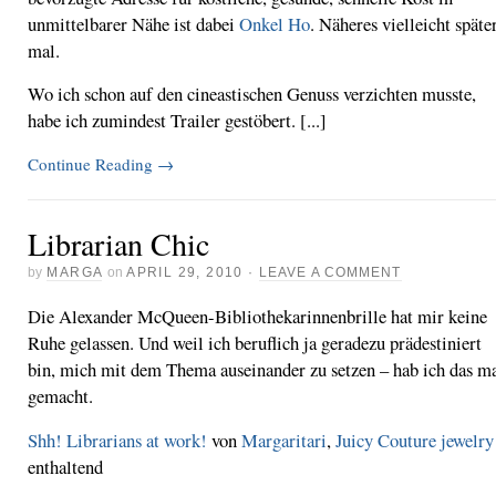
unmittelbarer Nähe ist dabei
Onkel Ho
. Näheres vielleicht späte
mal.
Wo ich schon auf den cineastischen Genuss verzichten musste,
habe ich zumindest Trailer gestöbert. [...]
Continue Reading
→
Librarian Chic
by
MARGA
on
APRIL 29, 2010
·
LEAVE A COMMENT
Die Alexander McQueen-Bibliothekarinnenbrille hat mir keine
Ruhe gelassen. Und weil ich beruflich ja geradezu prädestiniert
bin, mich mit dem Thema auseinander zu setzen – hab ich das m
gemacht.
Shh! Librarians at work!
von
Margaritari
,
Juicy Couture jewelry
enthaltend