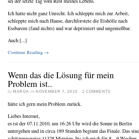
sei der letzte Tag vom Rest meines Lebens.
Ich hatte nicht ganz Unrecht. Ich schleppte mich zur Arbeit,
schleppte mich nach Hause, durchforstete die Eishölle nach
Essbarem (fand nichts) und war deprimiert und ungenießbar.
Auch [...]
Continue Reading
→
Wenn das die Lösung für mein
Problem ist..
by
MARGA
on
NOVEMBER 7, 2010
·
2 COMMENTS
hätte ich gern mein Problem zurück.
Liebes Internet,
es ist der 07.11.2010, um 16:26 Uhr wird die Sonne in Berlin
untergehen und in circa 189 Stunden beginnt das Finale. Das sin
schätzungsweise 11328 Minuten, bis ich mich für 8 – 9 Wochen