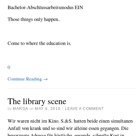
Bachelor-Abschlussarbeitsmodus EIN
Those things only happen..
Come to where the education is.
0
Continue Reading
→
The library scene
by
MARGA
on
MAY 6, 2010
·
LEAVE A COMMENT
Wir waren nicht im Kino. S.&S. hatten beide einen simultanen
Anfall von krank und so sind wir alleine essen gegangen. Die
bevorzugte Adresse für köstliche, gesunde, schnelle Kost in