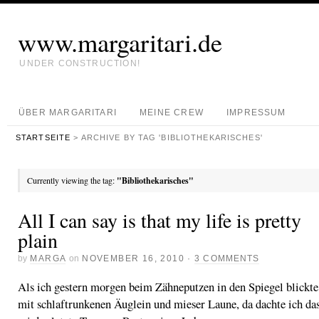
www.margaritari.de
UNDER CONSTRUCTION!
ÜBER MARGARITARI
MEINE CREW
IMPRESSUM
STARTSEITE
> ARCHIVE BY TAG 'BIBLIOTHEKARISCHES'
Currently viewing the tag:
"Bibliothekarisches"
All I can say is that my life is pretty
plain
by
MARGA
on
NOVEMBER 16, 2010
·
3 COMMENTS
Als ich gestern morgen beim Zähneputzen in den Spiegel blickte
mit schlaftrunkenen Äuglein und mieser Laune, da dachte ich da