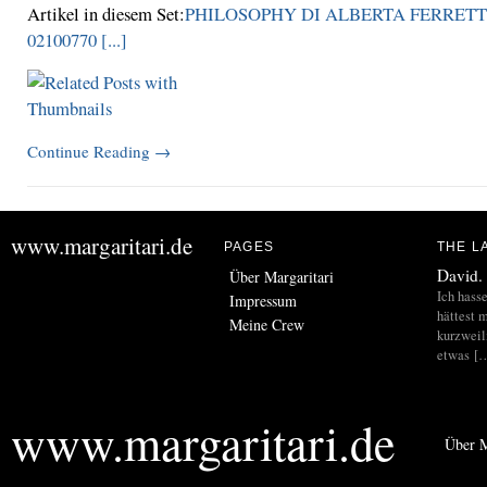
Artikel in diesem Set:
PHILOSOPHY DI ALBERTA FERRETT
02100770 [...]
Continue Reading
→
www.margaritari.de
PAGES
THE L
David.
Über Margaritari
Ich hass
Impressum
hättest m
Meine Crew
kurzweil
etwas [
www.margaritari.de
Über M