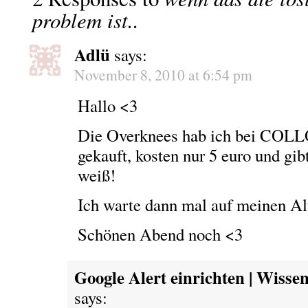
problem ist..
Adlü
says:
November 8, 2010 at 6:54 pm
Hallo <3
Die Overknees hab ich bei CO
gekauft, kosten nur 5 euro und gi
weiß!
Ich warte dann mal auf meinen Alt
Schönen Abend noch <3
Google Alert einrichten | Wisse
says: