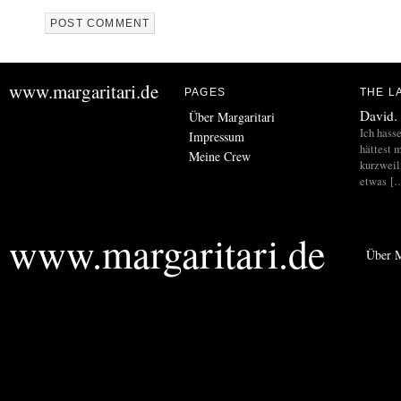
www.margaritari.de
PAGES
THE L
David.
Über Margaritari
Ich hass
Impressum
hättest m
Meine Crew
kurzweil
etwas [
www.margaritari.de
Über M