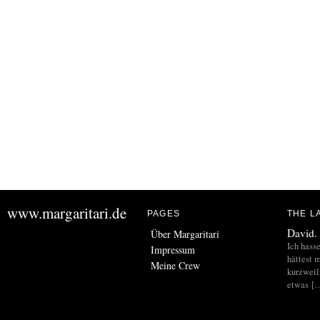
www.margaritari.de
PAGES
THE L
David.
Über Margaritari
Ich hass
Impressum
hättest m
Meine Crew
kurzweil
etwas [