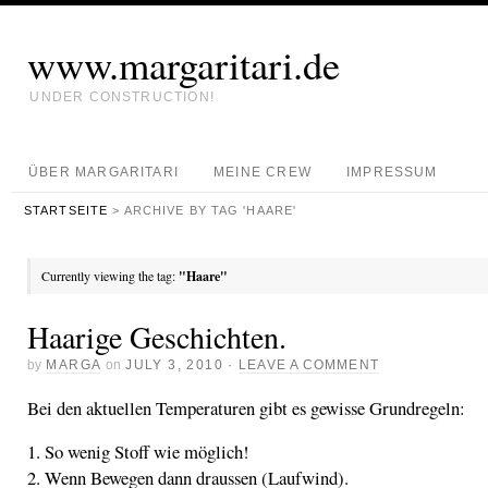
www.margaritari.de
UNDER CONSTRUCTION!
ÜBER MARGARITARI
MEINE CREW
IMPRESSUM
STARTSEITE
> ARCHIVE BY TAG 'HAARE'
Currently viewing the tag:
"Haare"
Haarige Geschichten.
by
MARGA
on
JULY 3, 2010
·
LEAVE A COMMENT
Bei den aktuellen Temperaturen gibt es gewisse Grundregeln:
1. So wenig Stoff wie möglich!
2. Wenn Bewegen dann draussen (Laufwind).