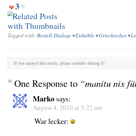
3
Tagged with:
Bestell-Dialoge
•
Eishöhle
•
Griechisches
•
Le
If you enjoyed this article, please consider sharing it!
One Response to
“manitu nix fü
Marko
says:
August 4, 2010 at 5:22 am
War lecker: