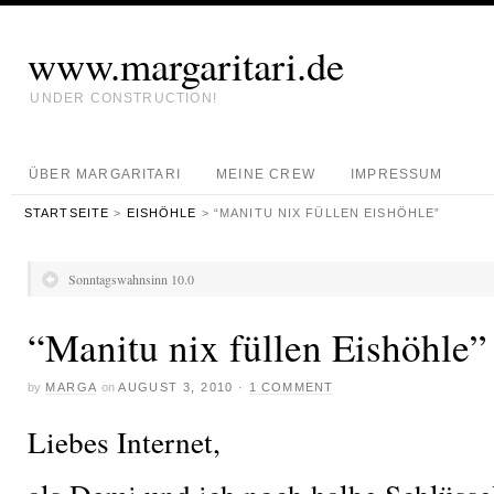
www.margaritari.de
UNDER CONSTRUCTION!
ÜBER MARGARITARI
MEINE CREW
IMPRESSUM
STARTSEITE
>
EISHÖHLE
> “MANITU NIX FÜLLEN EISHÖHLE”
Sonntagswahnsinn 10.0
“Manitu nix füllen Eishöhle”
by
MARGA
on
AUGUST 3, 2010
·
1 COMMENT
Liebes Internet,