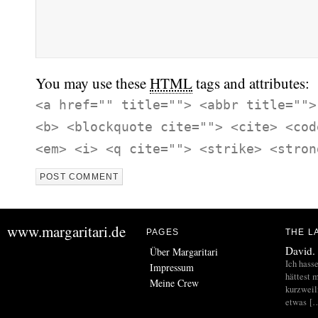
You may use these
HTML
tags and attributes:
<a href="" title=""> <abbr title="">
<b> <blockquote cite=""> <cite> <cod
<em> <i> <q cite=""> <strike> <stron
www.margaritari.de
PAGES
THE L
David.
Über Margaritari
Ich hass
Impressum
hättest m
Meine Crew
kurzweil
etwas [