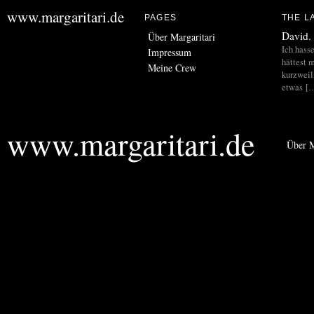
www.margaritari.de
PAGES
THE L
David.
Über Margaritari
Ich hass
Impressum
hättest m
Meine Crew
kurzweil
etwas [
www.margaritari.de
Über M