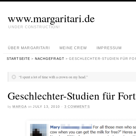
www.margaritari.de
UNDER CONSTRUCTION!
ÜBER MARGARITARI
MEINE CREW
IMPRESSUM
STARTSEITE
>
NACHGEFRAGT
> GESCHLECHTER-STUDIEN FÜR FO
“I spent a lot of time with a crown on my head.”
Geschlechter-Studien für Fort
by
MARGA
on
JULY 13, 2010
·
3 COMMENTS