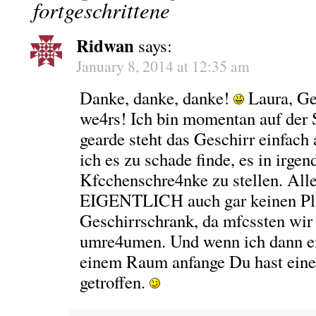
fortgeschrittene
Ridwan
says:
January 8, 2014 at 12:35 am
Danke, danke, danke!
Laura, Ge
we4rs! Ich bin momentan auf der
gearde steht das Geschirr einfach
ich es zu schade finde, es in irge
Kfcchenschre4nke zu stellen. All
EIGENTLICH auch gar keinen Plat
Geschirrschrank, da mfcssten wir 
umre4umen. Und wenn ich dann ei
einem Raum anfange Du hast ein
getroffen.