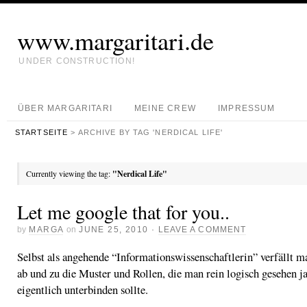
www.margaritari.de
UNDER CONSTRUCTION!
ÜBER MARGARITARI
MEINE CREW
IMPRESSUM
STARTSEITE
> ARCHIVE BY TAG 'NERDICAL LIFE'
Currently viewing the tag:
"Nerdical Life"
Let me google that for you..
by
MARGA
on
JUNE 25, 2010
·
LEAVE A COMMENT
Selbst als angehende “Informationswissenschaftlerin” verfällt m
ab und zu die Muster und Rollen, die man rein logisch gesehen j
eigentlich unterbinden sollte.