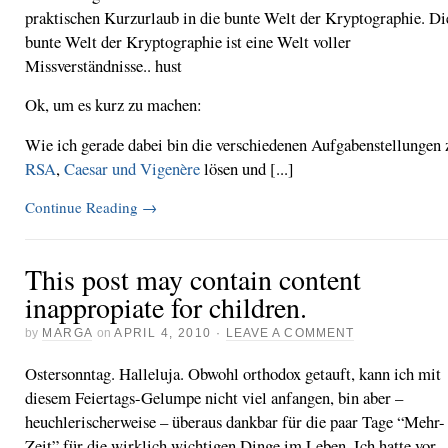
praktischen Kurzurlaub in die bunte Welt der Kryptographie. Di
bunte Welt der Kryptographie ist eine Welt voller
Missverständnisse.. hust
Ok, um es kurz zu machen:
Wie ich gerade dabei bin die verschiedenen Aufgabenstellungen 
RSA
,
Caesar und Vigenère
lösen und [...]
Continue Reading
→
This post may contain content
inappropiate for children.
by
MARGA
on
APRIL 4, 2010
·
LEAVE A COMMENT
Ostersonntag. Halleluja. Obwohl orthodox getauft, kann ich mit
diesem Feiertags-Gelumpe nicht viel anfangen, bin aber –
heuchlerischerweise – überaus dankbar für die paar Tage “Mehr-
Zeit” für die wirklich wichtigen Dinge im Leben. Ich hatte vor,