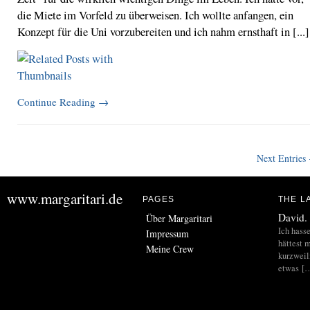
die Miete im Vorfeld zu überweisen. Ich wollte anfangen, ein
Konzept für die Uni vorzubereiten und ich nahm ernsthaft in [...]
Continue Reading
→
Next Entries
www.margaritari.de
PAGES
THE L
David.
Über Margaritari
Ich hass
Impressum
hättest m
Meine Crew
kurzweil
etwas [