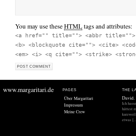
You may use these
HTML
tags and attributes:
<a href="" title=""> <abbr title="">
<b> <blockquote cite=""> <cite> <cod
<em> <i> <q cite=""> <strike> <stron
www.margaritari.de
PAGES
THE L
David.
Über Margaritari
Ich hass
Impressum
hättest m
Meine Crew
kurzweil
etwas [