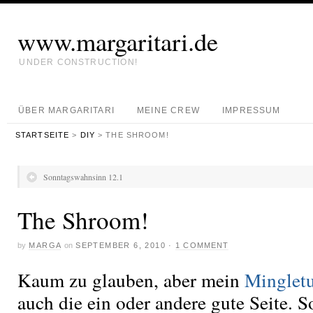
www.margaritari.de
UNDER CONSTRUCTION!
ÜBER MARGARITARI
MEINE CREW
IMPRESSUM
STARTSEITE
>
DIY
> THE SHROOM!
Sonntagswahnsinn 12.1
The Shroom!
by
MARGA
on
SEPTEMBER 6, 2010
·
1 COMMENT
Kaum zu glauben, aber mein
Minglet
auch die ein oder andere gute Seite. S