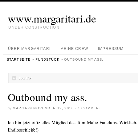
www.margaritari.de
UNDER CONSTRUCTION!
ÜBER MARGARITARI
MEINE CREW
IMPRESSUM
STARTSEITE
>
FUNDSTÜCK
> OUTBOUND MY ASS.
Jour Fix!
Outbound my ass.
by
MARGA
on
NOVEMBER 12, 2010
·
1 COMMENT
Ich bin jetzt offizielles Mitglied des Tom-Mabe-Fanclubs. Wirklich
Endlosschleife!)