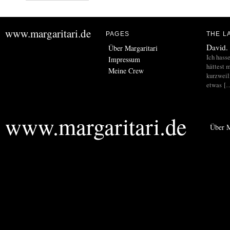
www.margaritari.de
PAGES
THE L
David.
Über Margaritari
Ich hass
Impressum
hättest m
Meine Crew
kurzweil
etwas [
www.margaritari.de
Über M