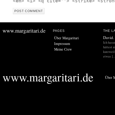
<em> <i> <q cite=""> <strike> <stron
www.margaritari.de
PAGES
THE L
David.
Über Margaritari
Ich hass
Impressum
hättest m
Meine Crew
kurzweil
etwas [
www.margaritari.de
Über M