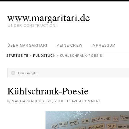
www.margaritari.de
UNDER CONSTRUCTION!
ÜBER MARGARITARI
MEINE CREW
IMPRESSUM
STARTSEITE
>
FUNDSTÜCK
> KÜHLSCHRANK-POESIE
I am a mingle!
Kühlschrank-Poesie
by
MARGA
on
AUGUST 21, 2010
·
LEAVE A COMMENT