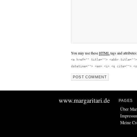
You may use these
HTML
tags and attributes
<a href="" title=""> <abbr title="">
datetime=""> <em> <i> <q cite=""> <s
www.margaritari.de
PAGES
Über Marg
Impress
Meine C