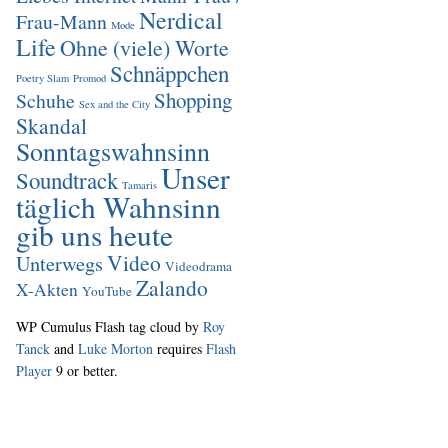
Nerdical
Frau-Mann
Mode
Life
Ohne (viele) Worte
Schnäppchen
Poetry Slam
Promod
Shopping
Schuhe
Sex and the City
Skandal
Sonntagswahnsinn
Unser
Soundtrack
Tamaris
täglich Wahnsinn
gib uns heute
Video
Unterwegs
Videodrama
Zalando
X-Akten
YouTube
WP Cumulus Flash tag cloud by
Roy
Tanck
and
Luke Morton
requires
Flash
Player
9 or better.