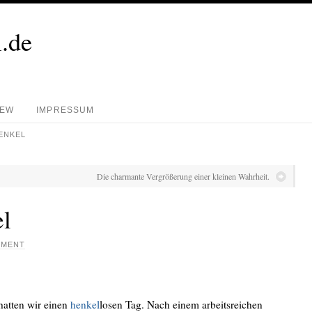
.de
REW
IMPRESSUM
ENKEL
Die charmante Vergrößerung einer kleinen Wahrheit.
l
MMENT
hatten wir einen
henkel
losen Tag. Nach einem arbeitsreichen