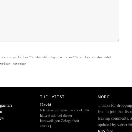
:
 <acronym title=""> <b> <blockquote cite=""> <cite> <code> <del
trike> <strong>
THE LATEST
MORE
David.
aritari
Thanks for dropping
Ich hasse übrigens Facebook. Du
um
free to join the disc
hättest mir bei dieser
rew
leaving comments, a
kurzweiligen Gelegenheit
updated by subscribi
etwas […]
RSS feed
.