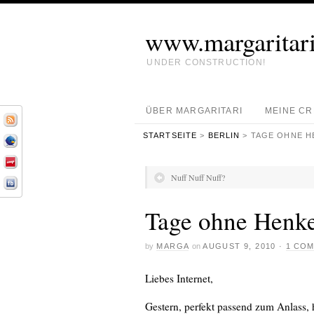
www.margaritari
UNDER CONSTRUCTION!
ÜBER MARGARITARI
MEINE C
STARTSEITE
>
BERLIN
> TAGE OHNE H
Nuff Nuff Nuff?
Tage ohne Henke
by
MARGA
on
AUGUST 9, 2010
·
1 CO
Liebes Internet,
Gestern, perfekt passend zum Anlass, 