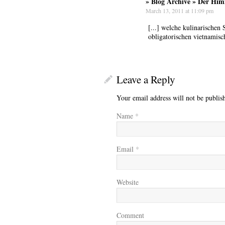
» Blog Archive » Der Him
March 13, 2011 at 11:09 pm
[...] welche kulinarischen
obligatorischen vietnamisc
Leave a Reply
Your email address will not be publis
Name
*
Email
*
Website
Comment