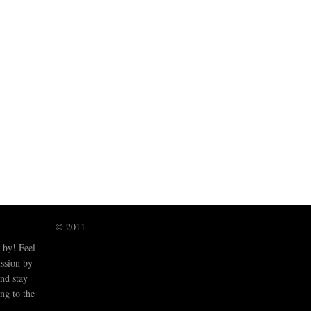
© 2011
 by! Feel
ussion by
nd stay
ng to the