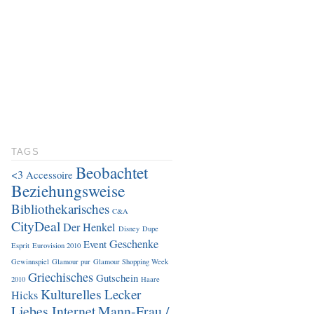
TAGS
Beobachtet
<3
Accessoire
Beziehungsweise
Bibliothekarisches
C&A
CityDeal
Der Henkel
Disney
Dupe
Geschenke
Event
Esprit
Eurovision 2010
Gewinnspiel
Glamour pur
Glamour Shopping Week
Griechisches
Gutschein
2010
Haare
Kulturelles
Lecker
Hicks
Liebes Internet
Mann-Frau /