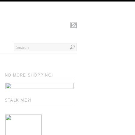
NO MORE SHOPPING!
STALK ME?!