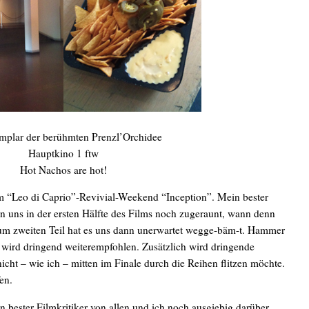
mplar der berühmten Prenzl’Orchidee
Hauptkino 1 ftw
Hot Nachos are hot!
 “Leo di Caprio”-Revivial-Weekend “Inception”. Mein bester
n uns in der ersten Hälfte des Films noch zugeraunt, wann denn
 zum zweiten Teil hat es uns dann unerwartet wegge-bäm-t. Hammer
 wird dringend weiterempfohlen. Zusätzlich wird dringende
ht – wie ich – mitten im Finale durch die Reihen flitzen möchte.
en.
 bester Filmkritiker von allen und ich noch ausgiebig darüber