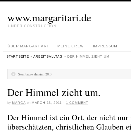
www.margaritari.de
UNDER CONSTRUCTION!
ÜBER MARGARITARI
MEINE CREW
IMPRESSUM
STARTSEITE
>
ARBEITSALLTAG
> DER HIMMEL ZIEHT UM.
Sonntagswahnsinn 20.0
Der Himmel zieht um.
by
MARGA
on
MARCH 13, 2011
·
1 COMMENT
Der Himmel ist ein Ort, der nicht nu
überschätzten, christlichen Glauben e