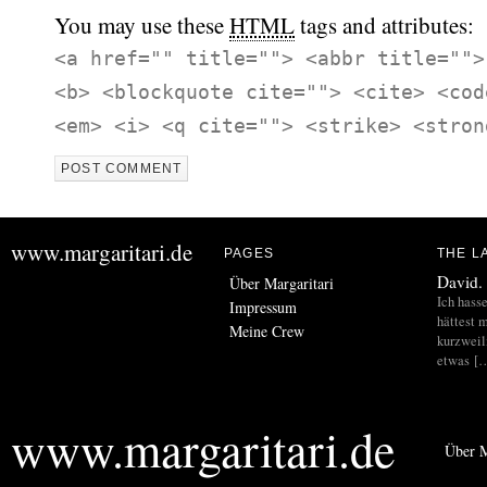
You may use these
HTML
tags and attributes:
<a href="" title=""> <abbr title="">
<b> <blockquote cite=""> <cite> <cod
<em> <i> <q cite=""> <strike> <stron
www.margaritari.de
PAGES
THE L
David.
Über Margaritari
Ich hass
Impressum
hättest m
Meine Crew
kurzweil
etwas [
www.margaritari.de
Über M