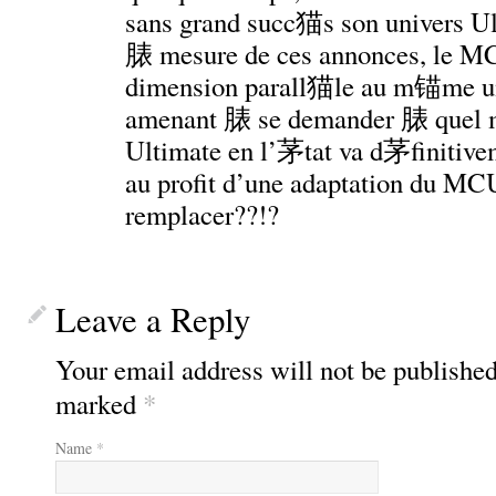
sans grand succ猫s son univers Ult
脿 mesure de ces annonces, le MC
dimension parall猫le au m锚me uni
amenant 脿 se demander 脿 quel m
Ultimate en l’茅tat va d茅finiti
au profit d’une adaptation du MC
remplacer??!?
Leave a Reply
Your email address will not be published
marked
*
Name
*