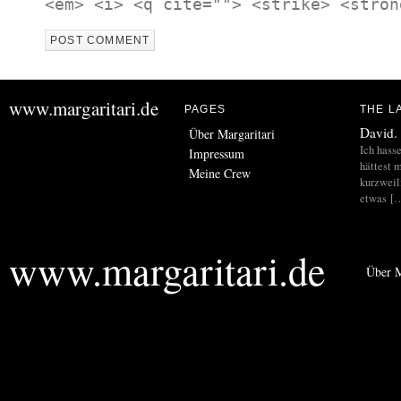
<em> <i> <q cite=""> <strike> <stron
www.margaritari.de
PAGES
THE L
David.
Über Margaritari
Ich hass
Impressum
hättest m
Meine Crew
kurzweil
etwas [
www.margaritari.de
Über M