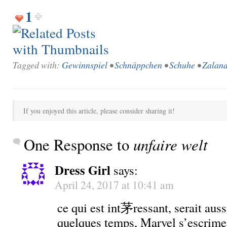
1
Tagged with:
Gewinnspiel
•
Schnäppchen
•
Schuhe
•
Zalan
If you enjoyed this article, please consider sharing it!
One Response to
unfaire welt
Dress Girl
says:
April 24, 2017 at 10:41 am
ce qui est int茅ressant, serait aus
quelques temps, Marvel s’escrim