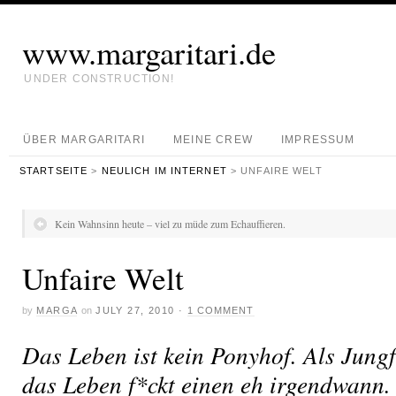
www.margaritari.de
UNDER CONSTRUCTION!
ÜBER MARGARITARI
MEINE CREW
IMPRESSUM
STARTSEITE
>
NEULICH IM INTERNET
> UNFAIRE WELT
Kein Wahnsinn heute – viel zu müde zum Echauffieren.
Unfaire Welt
by
MARGA
on
JULY 27, 2010
·
1 COMMENT
Das Leben ist kein Ponyhof. Als Jungf
das Leben f*ckt einen eh irgendwann.