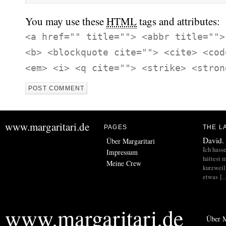
You may use these
HTML
tags and attributes:
<a href="" title=""> <abbr title="">
<b> <blockquote cite=""> <cite> <cod
<em> <i> <q cite=""> <strike> <stron
www.margaritari.de
PAGES
THE L
David.
Über Margaritari
Ich hass
Impressum
hättest m
Meine Crew
kurzweil
etwas [
www.margaritari.de
Über M