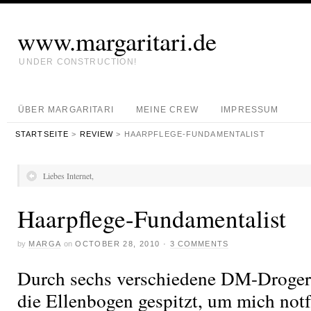
www.margaritari.de
UNDER CONSTRUCTION!
ÜBER MARGARITARI
MEINE CREW
IMPRESSUM
STARTSEITE
>
REVIEW
> HAARPFLEGE-FUNDAMENTALIST
Liebes Internet,
Haarpflege-Fundamentalist
by
MARGA
on
OCTOBER 28, 2010
·
3 COMMENTS
Durch sechs verschiedene DM-Drogerie
die Ellenbogen gespitzt, um mich notf