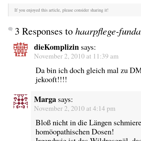
If you enjoyed this article, please consider sharing it!
3 Responses to
haarpflege-funda
dieKomplizin
says:
November 2, 2010 at 11:39 am
Da bin ich doch gleich mal zu DM
jekooft!!!!
Marga
says:
November 2, 2010 at 4:14 pm
Bloß nicht in die Längen schmiere
homöopathischen Dosen!
Irgendwie ist das Wildrosenöl, das