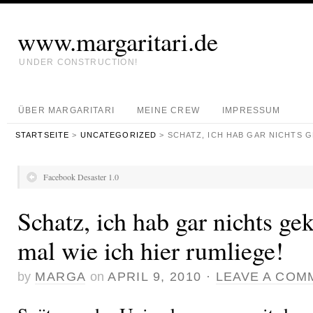
www.margaritari.de
UNDER CONSTRUCTION!
ÜBER MARGARITARI
MEINE CREW
IMPRESSUM
STARTSEITE
>
UNCATEGORIZED
> SCHATZ, ICH HAB GAR NICHTS G
Facebook Desaster 1.0
Schatz, ich hab gar nichts ge
mal wie ich hier rumliege!
by
MARGA
on
APRIL 9, 2010
·
LEAVE A COM