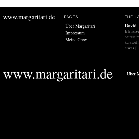
www.margaritari.de
PAGES
THE L
David.
Über Margaritari
Ich hass
Impressum
hättest m
Meine Crew
kurzweil
etwas [
www.margaritari.de
Über M