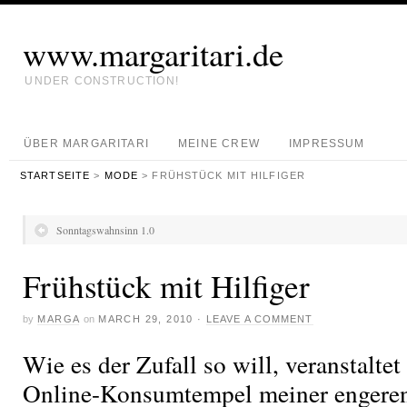
www.margaritari.de
UNDER CONSTRUCTION!
ÜBER MARGARITARI
MEINE CREW
IMPRESSUM
STARTSEITE
>
MODE
> FRÜHSTÜCK MIT HILFIGER
Sonntagswahnsinn 1.0
Frühstück mit Hilfiger
by
MARGA
on
MARCH 29, 2010
·
LEAVE A COMMENT
Wie es der Zufall so will, veranstalte
Online-Konsumtempel meiner engeren