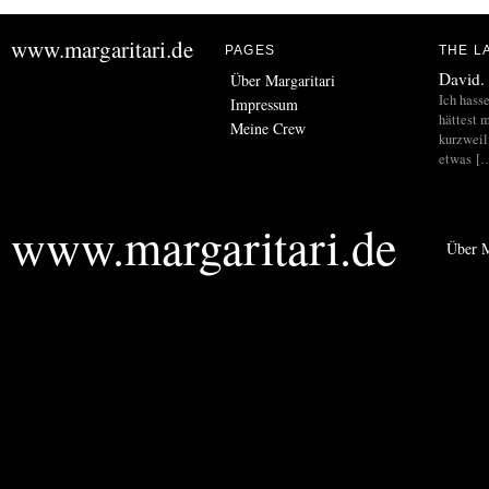
www.margaritari.de
PAGES
THE L
David.
Über Margaritari
Ich hass
Impressum
hättest m
Meine Crew
kurzweil
etwas [
www.margaritari.de
Über M